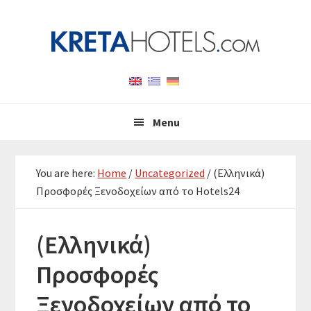
Skip
Skip
Skip
to
to
to
primary
main
primary
navigation
content
sidebar
Menu
You are here:
Home
/
Uncategorized
/
(Ελληνικά)
Προσφορές Ξενοδοχείων από το Hotels24
(Ελληνικά)
Προσφορές
Ξενοδοχείων από το