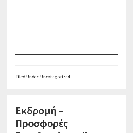
Filed Under: Uncategorized
Εκδρομή –
Προσφορές