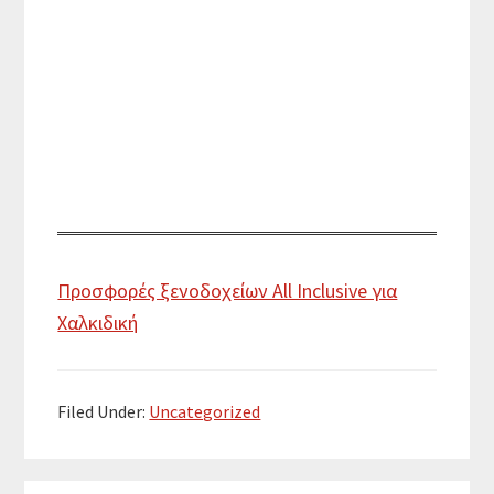
Προσφορές ξενοδοχείων All Inclusive για
Χαλκιδική
Filed Under:
Uncategorized