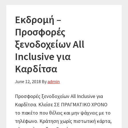
Εκδρομή –
Προσφορές
ξενοδοχείων All
Inclusive για
Καρδίτσα
June 12, 2018
By
admin
Προσφορές ξενοδοχείων All Inclusive για
Καρδίτσα. Κλείσε ΣΕ ΠΡΑΓΜΑΤΙΚΟ ΧΡΟΝΟ
το πακέτο που θέλεις και μην ψάχνεις με το
τηλέφωνο. Κράτηση χωρίς πιστωτική κάρτα,