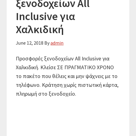
ξενοδοχείων All
Inclusive για
Χαλκιδική
June 12, 2018
By
admin
Προσφορές ξενοδοχείων All Inclusive για
Χαλκιδική. Κλείσε ΣΕ ΠΡΑΓΜΑΤΙΚΟ ΧΡΟΝΟ
το πακέτο που θέλεις και μην ψάχνεις με το
τηλέφωνο. Κράτηση χωρίς πιστωτική κάρτα,
πληρωμή στο ξενοδοχείο.