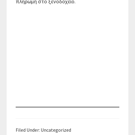
πληρωμή στο ξενοδοχείο.
Filed Under: Uncategorized